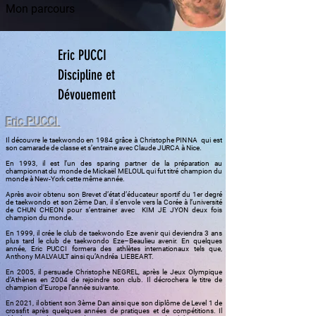
Mon parcours
Eric PUCCI
Discipline et
Dévouement
Eric PUCCI
Il découvre le taekwondo en 1984 grâce à Christophe PINNA qui est
son camarade de classe et s’entraine avec Claude JURCA à Nice.
En 1993, il est l’un des sparing partner de la préparation au
championnat du monde de Mickaël MELOUL qui fut titré champion du
monde à New-York cette même année.
Après avoir obtenu son Brevet d’état d’éducateur sportif du 1er degré
de taekwondo et son 2ème Dan, il s’envole vers la Corée à l’université
de CHUN CHEON pour s’entrainer avec KIM JE JYON deux fois
champion du monde.
En 1999, il crée le club de taekwondo Eze avenir qui deviendra 3 ans
plus tard le club de taekwondo Eze–Beaulieu avenir. En quelques
année, Eric PUCCI formera des athlètes internationaux tels que,
Anthony MALVAULT ainsi qu’Andréa LIEBEART.
En 2005, il persuade Christophe NEGREL, après le Jeux Olympique
d’Athènes en 2004 de rejoindre son club. Il décrochera le titre de
champion d’Europe l’année suivante.
En 2021, il obtient son 3ème Dan ainsi que son diplôme de Level 1 de
crossfit après quelques années de pratiques et de compétitions. Il